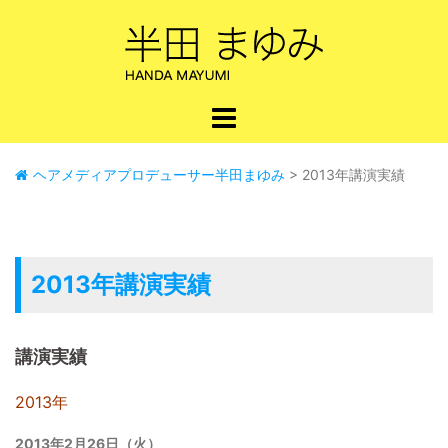
コ
ン
テ
ン
ツ
へ
ス
キ
ヘアメディアプロデューサー半田まゆみ
>
2013年講演実績
ッ
プ
2013年講演実績
講演実績
2013年
2013年2月26日（火）