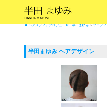
コ
ン
テ
ン
ツ
ヘアメディアプロデューサー半田まゆみ
>
プロフィ
へ
ス
キ
ッ
半田まゆみ ヘアデザイン
プ