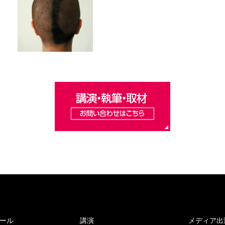
ール
講演
メディア出