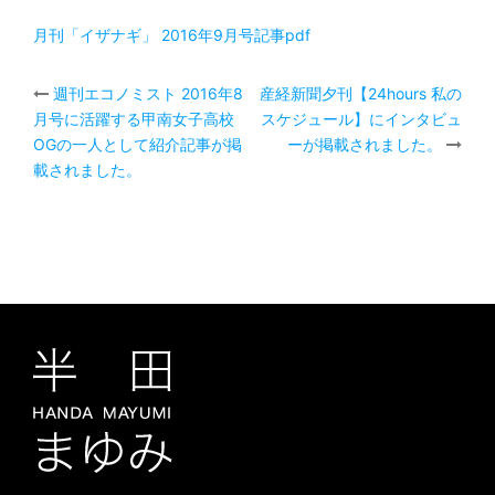
月刊「イザナギ」 2016年9月号記事pdf
週刊エコノミスト 2016年8
産経新聞夕刊【24hours 私の
投
月号に活躍する甲南女子高校
スケジュール】にインタビュ
稿
OGの一人として紹介記事が掲
ーが掲載されました。
載されました。
ナ
ビ
ゲ
ー
シ
ョ
ン